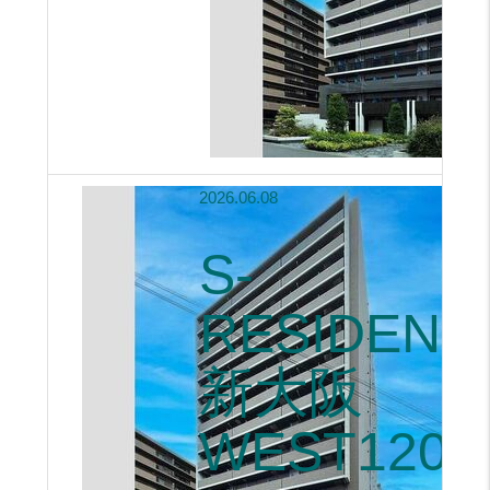
2026.06.08
S-
RESIDENC
新大阪
WEST1208