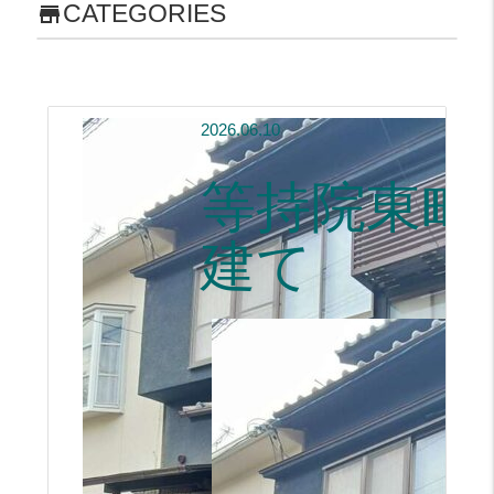
CATEGORIES
store
2026.06.10
等持院東町
建て