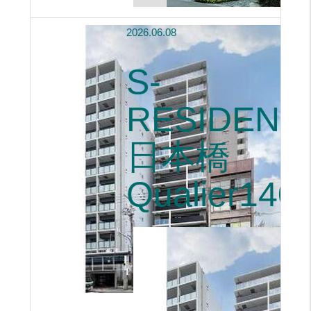
2026.06.08
S-
RESIDENC
日本橋
Qualier140