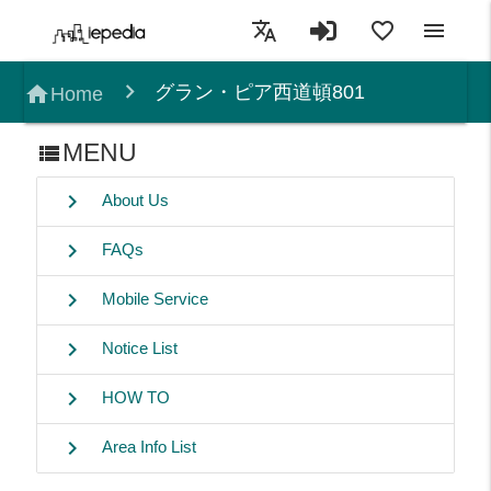
translate
favorite_border
menu
グラン・ピア西道頓801
home
Home
MENU
view_list
chevron_right
About Us
chevron_right
FAQs
chevron_right
Mobile Service
chevron_right
Notice List
chevron_right
HOW TO
chevron_right
Area Info List